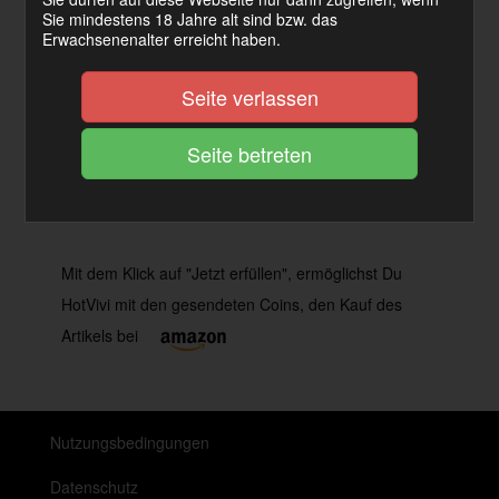
Sie mindestens 18 Jahre alt sind bzw. das
Erwachsenenalter erreicht haben.
JETZT ERFÜLLEN
Seite verlassen
Kategorie(n):
Accessoires
Schlagwort(e):
Uhr
Mit dem Klick auf "Jetzt erfüllen", ermöglichst Du
HotVivi mit den gesendeten Coins, den Kauf des
Artikels bei
Nutzungsbedingungen
Datenschutz